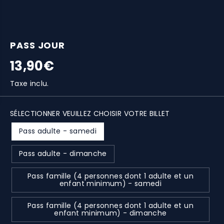
PASS JOUR
13,90€
P
S
R
O
Taxe inclu.
I
L
X
D
E
SÉLECTIONNER VEUILLEZ CHOISIR VOTRE BILLET
H
R
A
Pass adulte - samedi
B
I
T
Pass adulte - dimanche
U
E
Pass famille (4 personnes dont 1 adulte et un
L
enfant minimum) - samedi
Pass famille (4 personnes dont 1 adulte et un
enfant minimum) - dimanche