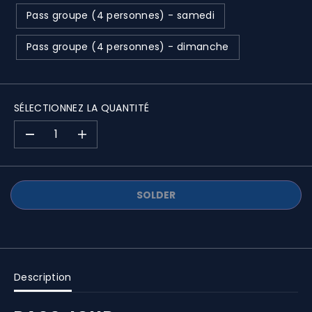
Pass groupe (4 personnes) - samedi
Pass groupe (4 personnes) - dimanche
SÉLECTIONNEZ LA QUANTITÉ
D
A
i
u
m
g
i
m
SOLDER
n
e
u
n
e
t
r
e
l
r
a
l
Description
q
a
u
q
a
u