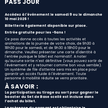
PASS JOUR
n
a
t
n
i
t
Accédez à l'événement le samedi 9 ou le dimanche
t
i
10 mai 2026 !
é
t
Billetterie également disponible sur place.
p
é
o
p
Entrée gratuite pour les -5ans !
u
o
Ce pass donne accès à toutes les activités et
r
u
animations de la journée de votre choix, de 9h30 à
P
r
18h30 pour le samedi, et de 9h30 à 18h00 pour le
A
P
dimanche. Veuillez présenter une carte d'identité à
S
A
l'entrée puisque le billet est nominatif. A noter
qu'aucune sortie n'est définitive (vous pouvez sortir de
S
S
l'évènement et y retourner comme bon vous semble).
J
S
Un système de file d'attente sera mis en place pour
O
J
garantir un accès fluide à l'événement. Toute
U
O
personne à mobilité réduite se verra prioritaire.
R
U
À SAVOIR :
R
La participation au tirage au sort pour gagner le
booster du Set de Base scellé est incluse dans
l’achat du billet.
La présence du gagnant est obligatoire le